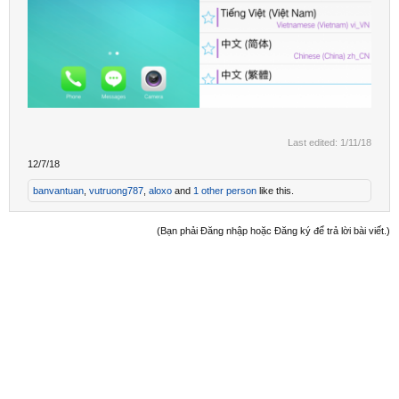
Last edited:
1/11/18
12/7/18
banvantuan
,
vutruong787
,
aloxo
and
1 other person
like this.
(Bạn phải Đăng nhập hoặc Đăng ký để trả lời bài viết.)