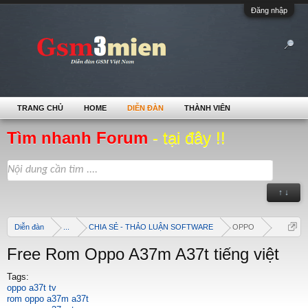
Đăng nhập
TRANG CHỦ
HOME
DIỄN ĐÀN
THÀNH VIÊN
Tìm nhanh Forum
- tại đây !!
↑ ↓
Diễn đàn
...
CHIA SẺ - THẢO LUẬN SOFTWARE
OPPO
Free Rom Oppo A37m A37t tiếng việt
Tags:
oppo a37t tv
rom oppo a37m a37t