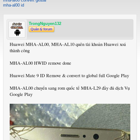
mha-al00 convert global
mha-al00 id
TrongNguyen132
Quản lý forum
Huawei MHA-AL00, MHA-AL10 quên tài khoản Huawei xoá
thành công
MHA-AL00 HWID remove done
Huawei Mate 9 ID Remove & convert to global full Google Play
MHA-AL00 chuyển sang rom quốc tế MHA-L29 đầy đủ dịch Vụ
Google Play