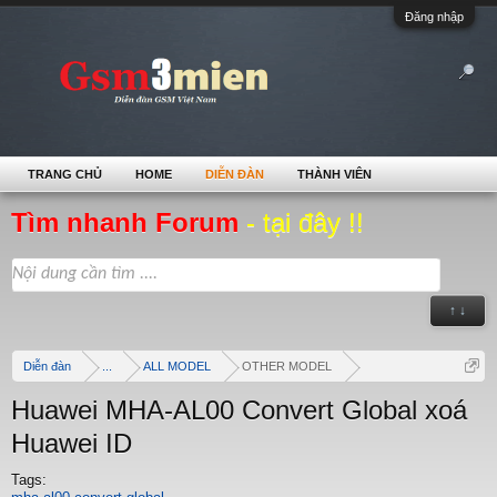
Đăng nhập
TRANG CHỦ
HOME
DIỄN ĐÀN
THÀNH VIÊN
Tìm nhanh Forum
- tại đây !!
↑ ↓
Diễn đàn
...
ALL MODEL
OTHER MODEL
Huawei MHA-AL00 Convert Global xoá
Huawei ID
Tags: