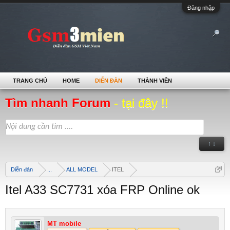
Đăng nhập
TRANG CHỦ
HOME
DIỄN ĐÀN
THÀNH VIÊN
Tìm nhanh Forum
- tại đây !!
↑ ↓
Diễn đàn
...
ALL MODEL
ITEL
Itel A33 SC7731 xóa FRP Online ok
MT mobile