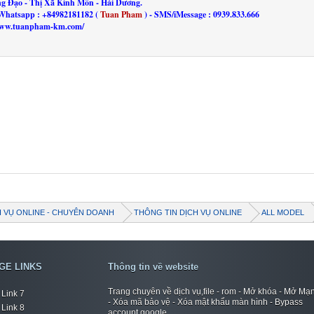
ng Đạo - Thị Xã Kinh Môn - Hải Dương.
Whatsapp : +84982181182 (
Tuan Pham
) - SMS/iMessage : 0939.833.666
//www.tuanpham-km.com/
H VỤ ONLINE - CHUYÊN DOANH
THÔNG TIN DỊCH VỤ ONLINE
ALL MODEL
GE LINKS
Thông tin về website
Trang chuyên về dịch vụ,file - rom - Mở khóa - Mở Mạ
Link 7
- Xóa mã bảo vệ - Xóa mật khẩu màn hình - Bypass
Link 8
account google.