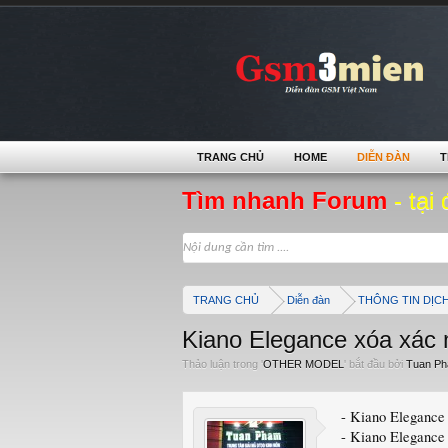
TRANG CHỦ
HOME
DIỄN ĐÀN
T
Tìm nhanh Forum
- tại 
TRANG CHỦ
Diễn đàn
THÔNG TIN DỊC
Kiano Elegance xóa xác 
Thảo luận trong '
OTHER MODEL
' bắt đầu bởi
Tuan P
- Kiano Elegance
- Kiano Elegance 