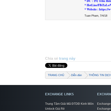
* ĐC : 192 Trần Hư
* HotLine/FB/ZaLo/
* Website : https:
Tuan Pham
,
7/4/18
Chia sẻ
trang này
TRANG CHỦ
Diễn đàn
THÔNG TIN DỊC
EXCHANGE LINKS
EXCHAN
Trung Tâm Giải Mã ĐTDĐ Kinh Môn
Exchange 
Unlock Giá Rẻ
Exchange 