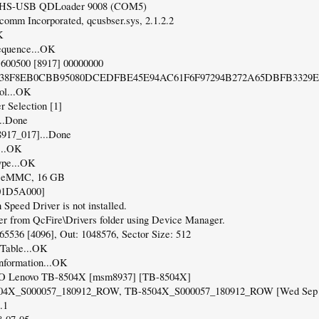
m HS-USB QDLoader 9008 (COM5)
lcomm Incorporated, qcusbser.sys, 2.1.2.2
K
equence...OK
600500 [8917] 00000000
38F8EB0CBB95080DCEDFBE45E94AC61F6F97294B272A65DBFB3329E
col...OK
 Selection [1]
...Done
8917_017]...Done
...OK
ype...OK
, eMMC, 16 GB
x01D5A000]
eed Driver is not installed.
iver from QcFire\Drivers folder using Device Manager.
: 65536 [4096], Out: 1048576, Sector Size: 512
 Table...OK
nformation...OK
O Lenovo TB-8504X [msm8937] [TB-8504X]
504X_S000057_180912_ROW, TB-8504X_S000057_180912_ROW [Wed Sep 1
.1