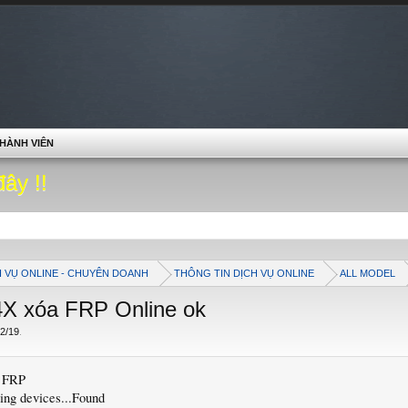
HÀNH VIÊN
đây !!
H VỤ ONLINE - CHUYÊN DOANH
THÔNG TIN DỊCH VỤ ONLINE
ALL MODEL
4X xóa FRP Online ok
2/19
.
t FRP
ting devices...Found