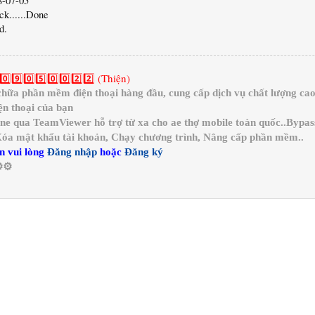
8-07-05
k......Done
d.
0️⃣9️⃣0️⃣5️⃣0️⃣0️⃣2️⃣2️⃣ (Thiện)
a phần mềm điện thoại hàng đầu, cung cấp dịch vụ chất lượng cao 
n thoại của bạn
ine qua TeamViewer hỗ trợ từ xa cho ae thợ mobile toàn quốc..Bypa
 Xóa mật khẩu tài khoản, Chạy chương trình, Nâng cấp phần mềm..
n vui lòng
Đăng nhập
hoặc
Đăng ký
️⚙️