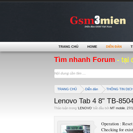
TRANG CHỦ
HOME
DIỄN ĐÀN
T
Tìm nhanh Forum
- tại 
TRANG CHỦ
Diễn đàn
THÔNG TIN DỊC
Lenovo Tab 4 8" TB-850
Thảo luận trong '
LENOVO
' bắt đầu bởi
MT mobile
,
27/1
Operation : Rese
Checking for exis