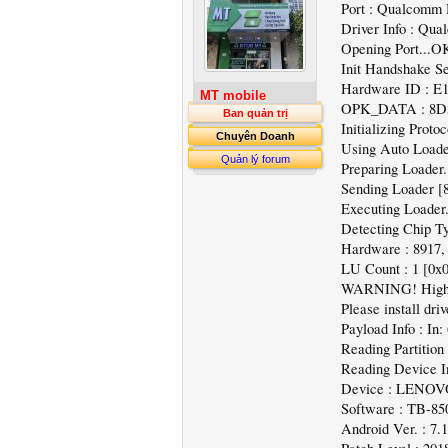
Port : Qualcom
Driver Info : Qua
Opening Port...O
Init Handshake S
Hardware ID : E1
MT mobile
OPK_DATA : 8D
Ban quản trị
Initializing Proto
Chuyên Doanh
Using Auto Loader
Quản lý forum
Preparing Loader
Sending Loader [
Executing Loader
Detecting Chip T
Hardware : 8917
LU Count : 1 [0
WARNING! High Sp
Please install dr
Payload Info : In
Reading Partition
Reading Device I
Device : LENOV
Software : TB-8
Android Ver. : 7.1