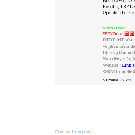
Patch Level : 201
Resetting FRP Loc
Operation Finishe
Services Online
SĐT/Zalo : 0️⃣9️⃣
ĐTDĐ MT sửa chữ
về phần mềm điệ
Dịch vụ làm onl
Nạp tiếng việt,
Website :
Link ẩ
⚙️⚙️MT mobile⚙
MT mobile
,
27/12/19
Chia sẻ
trang này