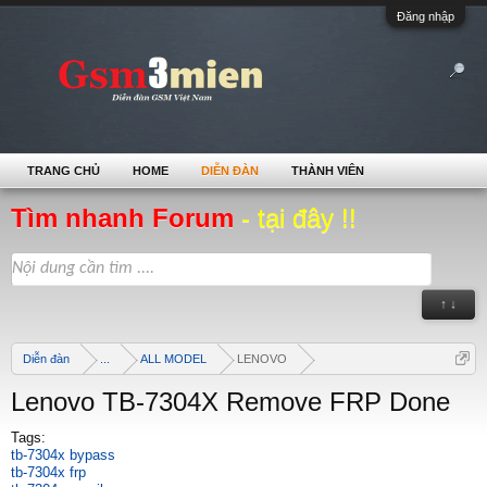
Đăng nhập
TRANG CHỦ
HOME
DIỄN ĐÀN
THÀNH VIÊN
Tìm nhanh Forum
- tại đây !!
↑ ↓
Diễn đàn
...
ALL MODEL
LENOVO
Lenovo TB-7304X Remove FRP Done
Tags:
tb-7304x bypass
tb-7304x frp