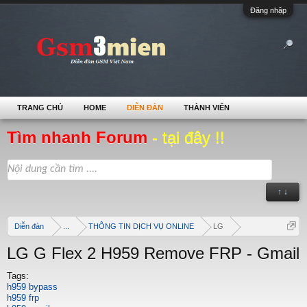
Đăng nhập
TRANG CHỦ
HOME
DIỄN ĐÀN
THÀNH VIÊN
Tìm nhanh Forum
- tại đây !!
↑ ↓
Diễn đàn
...
THÔNG TIN DỊCH VỤ ONLINE
LG
LG G Flex 2 H959 Remove FRP - Gmail
Tags:
h959 bypass
h959 frp