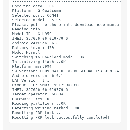
---------------------------------------------------
Checking data...OK

Platform: LG Qualcomm

Selected port: COM41

Selected model: F510K

Please, put the phone into download mode manually (
Reading info...

Model ID: LG-H959

IMEI: 357056-06-019779-6

Android version: 6.0.1

Battery level: 47%

Mode: Normal

Switching to Download mode...OK

Initializing flash...OK

Platform: msm8994

SW version: LGH959AT-00-V20a-GLOBAL-ESA-JUN-24-2016
Android version: 6.0.1

LAF Version: 1.1

Product ID: SM03S150129002092

IMEI: 357056-06-019779-6

Target operator: GLOBAL

Hardware: rev_10

Reading partitions...OK

Detecting writing method...OK

Resetting FRP Lock...

Resetting FRP lock successfully completed!