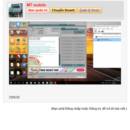
MT mobile
Ban quản trị
Chuyên Doanh
Quản lý forum
23/5/18
(Bạn phải Đăng nhập hoặc Đăng ký để trả lời bài viết.)