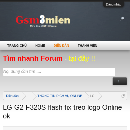
Đăng nhập
TRANG CHỦ
HOME
DIỄN ĐÀN
THÀNH VIÊN
Tìm nhanh Forum
- tại đây !!
↑ ↓
Diễn đàn
...
THÔNG TIN DỊCH VỤ ONLINE
LG
LG G2 F320S flash fix treo logo Online
ok