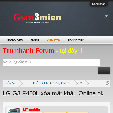
Đăng nhập
TRANG CHỦ
HOME
DIỄN ĐÀN
THÀNH VIÊN
Tìm nhanh Forum
- tại đây !!
↑ ↓
Diễn đàn
...
THÔNG TIN DỊCH VỤ ONLINE
LG
LG G3 F400L xóa mật khẩu Online ok
MT mobile