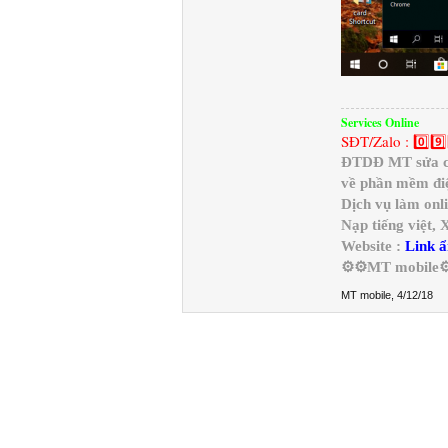
Services Online
SĐT/Zalo : 0️⃣9️⃣
ĐTDĐ MT sửa chữ
về phần mềm điệ
Dịch vụ làm onl
Nạp tiếng việt,
Website :
Link ẩ
⚙️⚙️MT mobile⚙
MT mobile
,
4/12/18