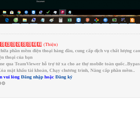
0️⃣9️⃣0️⃣5️⃣0️⃣0️⃣2️⃣2️⃣ (Thiện)
a phần mềm điện thoại hàng đầu, cung cấp dịch vụ chất lượng cao 
n thoại của bạn
ine qua TeamViewer hỗ trợ từ xa cho ae thợ mobile toàn quốc..Bypa
 Xóa mật khẩu tài khoản, Chạy chương trình, Nâng cấp phần mềm..
n vui lòng
Đăng nhập
hoặc
Đăng ký
️⚙️