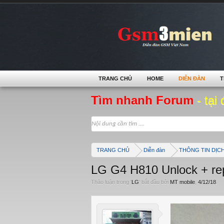
TRANG CHỦ
HOME
DIỄN ĐÀN
T
Tìm nhanh Forum
- tại 
TRANG CHỦ
Diễn đàn
THÔNG TIN DỊC
LG G4 H810 Unlock + rep
Thảo luận trong '
LG
' bắt đầu bởi
MT mobile
,
4/12/18
.