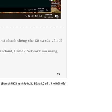
và nhanh chóng cho tất cả các vấn đề
ss icloud, Unlock Network mở mạng,
#1
(Bạn phải Đăng nhập hoặc Đăng ký để trả lời bài viết.)