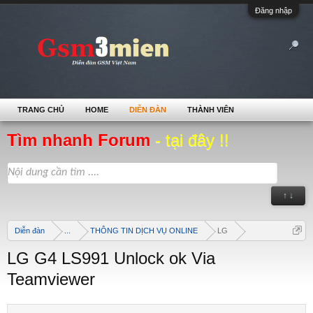
Đăng nhập
TRANG CHỦ
HOME
DIỄN ĐÀN
THÀNH VIÊN
Tìm nhanh Forum
- tại đây !!
↑ ↓
Diễn đàn
...
THÔNG TIN DỊCH VỤ ONLINE
LG
LG G4 LS991 Unlock ok Via
Teamviewer