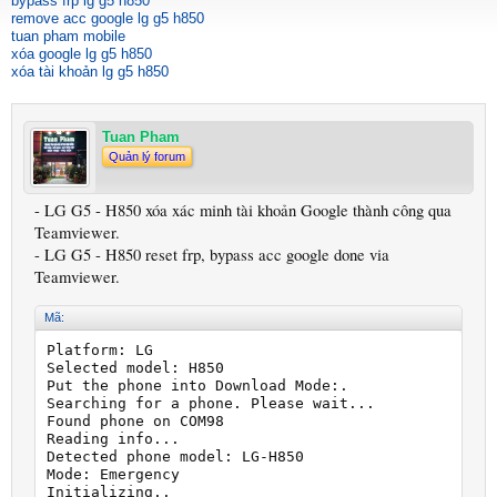
bypass frp lg g5 h850
remove acc google lg g5 h850
tuan pham mobile
xóa google lg g5 h850
xóa tài khoản lg g5 h850
Tuan Pham
Quản lý forum
- LG G5 - H850 xóa xác minh tài khoản Google thành công qua
Teamviewer.
- LG G5 - H850 reset frp, bypass acc google done via
Teamviewer.
Mã:
Platform: LG

Selected model: H850

Put the phone into Download Mode:.

Searching for a phone. Please wait...

Found phone on COM98

Reading info...

Detected phone model: LG-H850

Mode: Emergency

Initializing..
