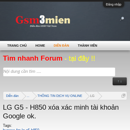
Đăng nhập
TRANG CHỦ
HOME
DIỄN ĐÀN
THÀNH VIÊN
Tìm nhanh Forum
- tại đây !!
↑ ↓
Diễn đàn
...
THÔNG TIN DỊCH VỤ ONLINE
LG
LG G5 - H850 xóa xác minh tài khoản
Google ok.
Tags: