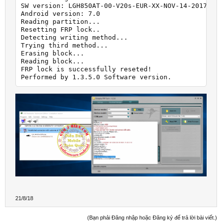
SW version: LGH850AT-00-V20s-EUR-XX-NOV-14-2017+0

Android version: 7.0

Reading partition...

Resetting FRP lock..

Detecting writing method...

Trying third method...

Erasing block...

Reading block...

FRP lock is successfully reseted!

Performed by 1.3.5.0 Software version.
21/8/18
(Bạn phải Đăng nhập hoặc Đăng ký để trả lời bài viết.)