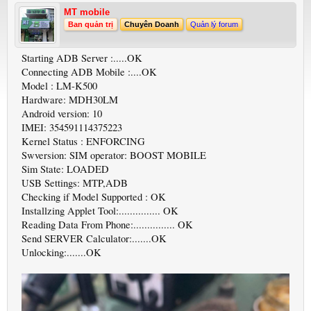
MT mobile
Ban quản trị
Chuyên Doanh
Quản lý forum
Starting ADB Server :.....OK
Connecting ADB Mobile :....OK
Model : LM-K500
Hardware: MDH30LM
Android version: 10
IMEI: 354591114375223
Kernel Status : ENFORCING
Swversion: SIM operator: BOOST MOBILE
Sim State: LOADED
USB Settings: MTP,ADB
Checking if Model Supported : OK
Installzing Applet Tool:............... OK
Reading Data From Phone:............... OK
Send SERVER Calculator:.......OK
Unlocking:.......OK