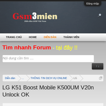
Đăng nhập
TRANG CHỦ
HOME
DIỄN ĐÀN
THÀNH VIÊN
Tìm nhanh Forum
- tại đây !!
↑ ↓
Diễn đàn
...
THÔNG TIN DỊCH VỤ ONLINE
LG
LG K51 Boost Mobile K500UM V20n
Unlock OK