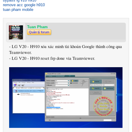
bypass lg v20 h910
remove acc google h910
tuan pham mobile
Tuan Pham
Quản lý forum
- LG V20 - H910 xóa xác minh tài khoản Google thành công qua
Teamviewer.
- LG V20 - H910 reset frp done via Teamviewer.