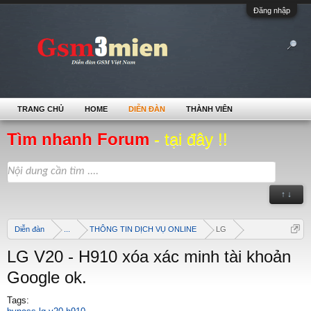
Đăng nhập
TRANG CHỦ
HOME
DIỄN ĐÀN
THÀNH VIÊN
Tìm nhanh Forum
- tại đây !!
↑ ↓
Diễn đàn
...
THÔNG TIN DỊCH VỤ ONLINE
LG
LG V20 - H910 xóa xác minh tài khoản
Google ok.
Tags: