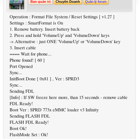
Ban quản trị
Chuyên Doanh
Quản lý forum
Operation : Format File System / Reset Settings [ v1.27 ]
Settings : SmartFormat is On
1. Remove battery. Insert battery back
2. Press and hold 'VolumeUp' and 'VolumeDown' keys
-> Alternative : just ONE 'VolumeUp' or 'VolumeDown' key
3. Insert cable
==== Wait for phone...
Phone found! [ 60 ]
Port Opened
Sync...
InitBoot Done [ 0x81 ] , Ver : SPRD3
Sync...
Sending FDL
[Info] : If SW freeze here more, than 15 seconds - remove cable
FDL Ready!
Boot Ver : SPRD 773x eMMC loader v3 Infinity
Sending FLASH FDL
FLASH FDL Ready!
Boot Ok!
FlashMode Set : Ok!