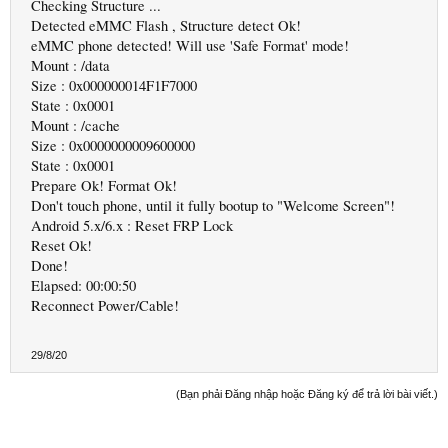
Checking Structure ...
Detected eMMC Flash , Structure detect Ok!
eMMC phone detected! Will use 'Safe Format' mode!
Mount : /data
Size : 0x000000014F1F7000
State : 0x0001
Mount : /cache
Size : 0x0000000009600000
State : 0x0001
Prepare Ok! Format Ok!
Don't touch phone, until it fully bootup to "Welcome Screen"!
Android 5.x/6.x : Reset FRP Lock
Reset Ok!
Done!
Elapsed: 00:00:50
Reconnect Power/Cable!
29/8/20
(Bạn phải Đăng nhập hoặc Đăng ký để trả lời bài viết.)