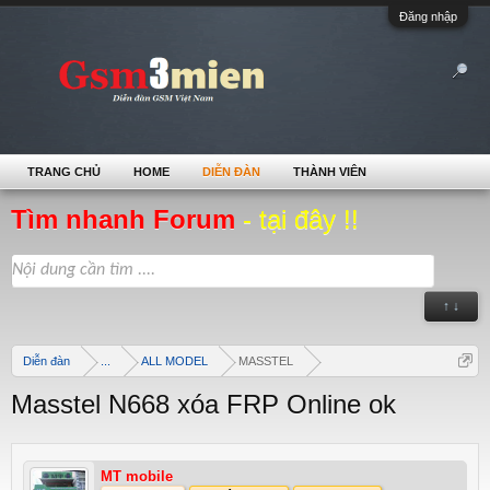
Đăng nhập
TRANG CHỦ
HOME
DIỄN ĐÀN
THÀNH VIÊN
Tìm nhanh Forum
- tại đây !!
↑ ↓
Diễn đàn
...
ALL MODEL
MASSTEL
Masstel N668 xóa FRP Online ok
MT mobile