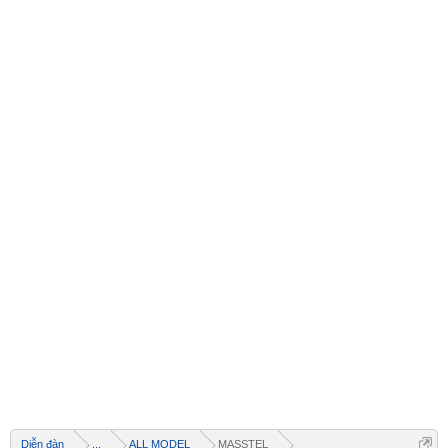
Welcome
+ Chào mừng bạn đến với diễn đàn thông tin
dịch vụ Việt Nam
+ Chúng tôi có tất cả các dịch vụ Online từ xa
Diễn đàn
...
ALL MODEL
MASSTEL