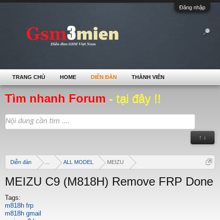
Đăng nhập
TRANG CHỦ
HOME
DIỄN ĐÀN
THÀNH VIÊN
Tìm nhanh Forum
- tại đây !!
↑ ↓
Diễn đàn
...
ALL MODEL
MEIZU
MEIZU C9 (M818H) Remove FRP Done
Tags:
m818h frp
m818h gmail