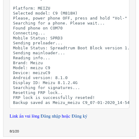
Platform: MEIZU

Selected model: C9 (M818H)

Please, power phone OFF, press and hold "Vol-" butt
Searching for a phone. Please wait...

Found phone on COM70

Connecting...

Mobile Status: SPRD3

Sending preloader...

Mobile Status: Spreadtrum Boot Block version 1.1

Sending mainloader...

Reading info...

Brand: Meizu

Model: meizu C9

Device: meizuC9

Android version: 8.1.0

Display ID: Meizu 8.1.2.4G

Searching for signatures...

Resetting FRP lock..

FRP lock is successfully reseted!

Backup saved as Meizu_meizu C9_07-01-2020_14-54-29
Link ẩn vui lòng
Đăng nhập
hoặc
Đăng ký
8/1/20