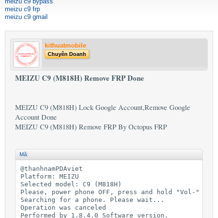
meizu c9 bypass
meizu c9 frp
meizu c9 gmail
kithuatmobile
Chuyên Doanh
MEIZU C9 (M818H) Remove FRP Done
MEIZU C9 (M818H) Lock Google Account,Remove Google
Account Done
MEIZU C9 (M818H) Remove FRP By Octopus FRP
Mã:
@thanhnamPDAviet

Platform: MEIZU

Selected model: C9 (M818H)

Please, power phone OFF, press and hold "Vol-" butt
Searching for a phone. Please wait...

Operation was canceled

Performed by 1.8.4.0 Software version.
