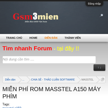
Đăng nhập
TRANG CHỦ
HOME
DIỄN ĐÀN
THÀNH VIÊN
Tìm nhanh Forum
- tại đây !!
↑ ↓
Diễn đàn
...
CHIA SẺ - THẢO LUẬN SOFTWARE
MASSTEL
MIỄN PHÍ ROM MASSTEL A150 MÁY
PHÍM
Tags: