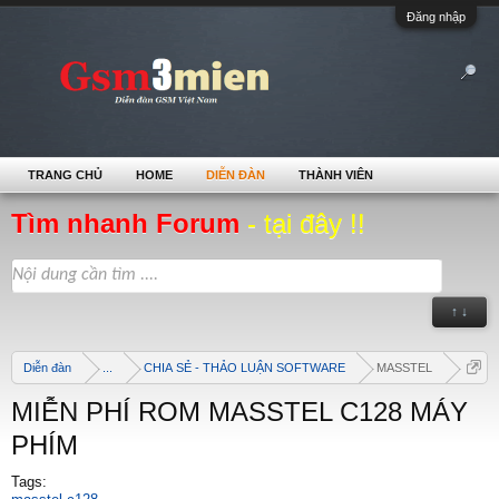
Đăng nhập
TRANG CHỦ
HOME
DIỄN ĐÀN
THÀNH VIÊN
Tìm nhanh Forum
- tại đây !!
↑ ↓
Diễn đàn
...
CHIA SẺ - THẢO LUẬN SOFTWARE
MASSTEL
MIỄN PHÍ ROM MASSTEL C128 MÁY
PHÍM
Tags: