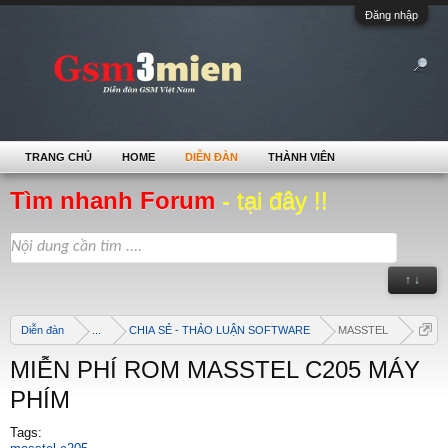
Đăng nhập
TRANG CHỦ
HOME
DIỄN ĐÀN
THÀNH VIÊN
Tìm nhanh Forum
- tại đây !!
↑ ↓
Diễn đàn
...
CHIA SẺ - THẢO LUẬN SOFTWARE
MASSTEL
MIỄN PHÍ ROM MASSTEL C205 MÁY
PHÍM
Tags: