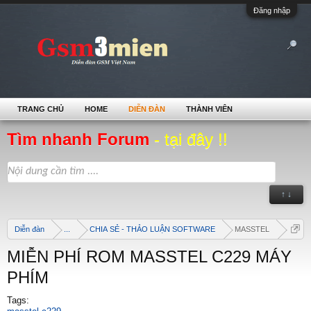
Đăng nhập
TRANG CHỦ
HOME
DIỄN ĐÀN
THÀNH VIÊN
Tìm nhanh Forum
- tại đây !!
↑ ↓
Diễn đàn
...
CHIA SẺ - THẢO LUẬN SOFTWARE
MASSTEL
MIỄN PHÍ ROM MASSTEL C229 MÁY
PHÍM
Tags: