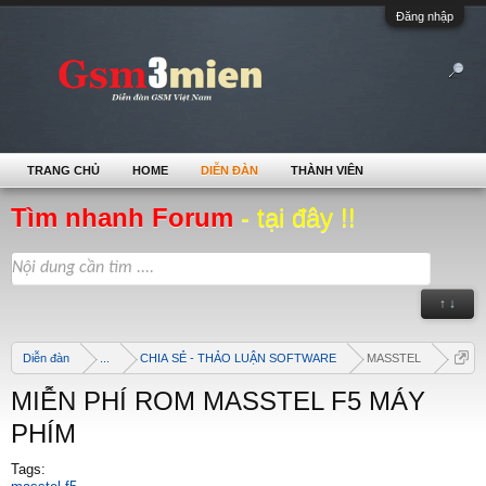
Đăng nhập
TRANG CHỦ
HOME
DIỄN ĐÀN
THÀNH VIÊN
Tìm nhanh Forum
- tại đây !!
↑ ↓
Diễn đàn
...
CHIA SẺ - THẢO LUẬN SOFTWARE
MASSTEL
MIỄN PHÍ ROM MASSTEL F5 MÁY
PHÍM
Tags: