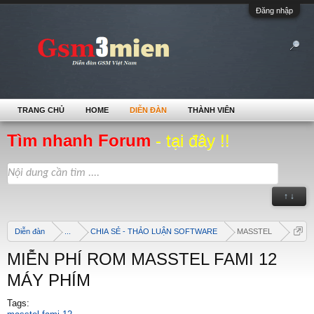
Đăng nhập
TRANG CHỦ
HOME
DIỄN ĐÀN
THÀNH VIÊN
Tìm nhanh Forum
- tại đây !!
↑ ↓
Diễn đàn
...
CHIA SẺ - THẢO LUẬN SOFTWARE
MASSTEL
MIỄN PHÍ ROM MASSTEL FAMI 12
MÁY PHÍM
Tags: