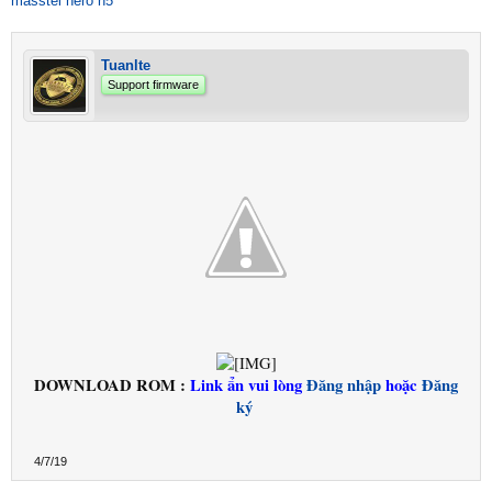
masstel hero h5
Tuanlte
Support firmware
DOWNLOAD ROM :
Link ẩn vui lòng
Đăng nhập
hoặc
Đăng
ký
4/7/19