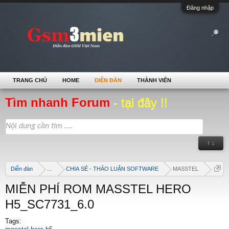
Đăng nhập
TRANG CHỦ
HOME
DIỄN ĐÀN
THÀNH VIÊN
Tìm nhanh Forum
- tại đây !!
↑ ↓
Diễn đàn
...
CHIA SẺ - THẢO LUẬN SOFTWARE
MASSTEL
MIỄN PHÍ ROM MASSTEL HERO
H5_SC7731_6.0
Tags: