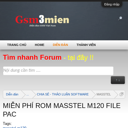
Đăng nhập
TRANG CHỦ
HOME
DIỄN ĐÀN
THÀNH VIÊN
Tìm nhanh Forum
- tại đây !!
↑ ↓
Diễn đàn
...
CHIA SẺ - THẢO LUẬN SOFTWARE
MASSTEL
MIỄN PHÍ ROM MASSTEL M120 FILE
PAC
Tags: