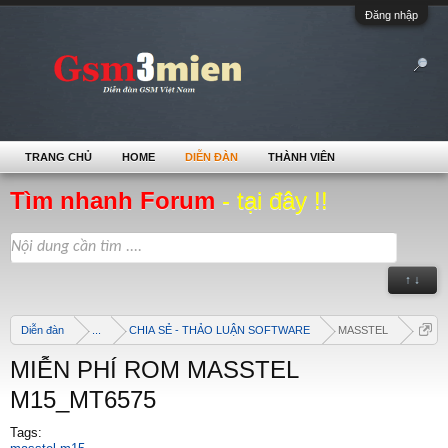
Đăng nhập
TRANG CHỦ
HOME
DIỄN ĐÀN
THÀNH VIÊN
Tìm nhanh Forum
- tại đây !!
↑ ↓
Diễn đàn
...
CHIA SẺ - THẢO LUẬN SOFTWARE
MASSTEL
MIỄN PHÍ ROM MASSTEL
M15_MT6575
Tags: