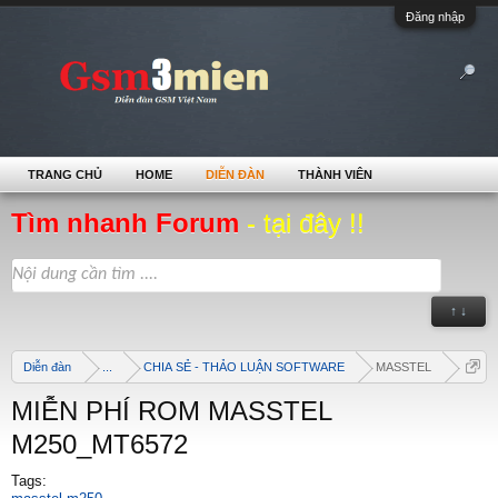
Đăng nhập
TRANG CHỦ
HOME
DIỄN ĐÀN
THÀNH VIÊN
Tìm nhanh Forum
- tại đây !!
↑ ↓
Diễn đàn
...
CHIA SẺ - THẢO LUẬN SOFTWARE
MASSTEL
MIỄN PHÍ ROM MASSTEL
M250_MT6572
Tags: