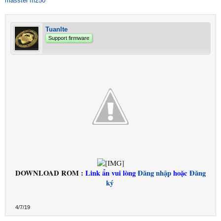
masstel m250
Tuanlte
Support firmware
DOWNLOAD ROM :
Link ẩn vui lòng
Đăng nhập
hoặc
Đăng
ký
4/7/19