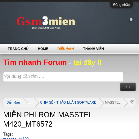
Đăng nhập
TRANG CHỦ
HOME
DIỄN ĐÀN
THÀNH VIÊN
Tìm nhanh Forum
- tại đây !!
↑ ↓
Diễn đàn
...
CHIA SẺ - THẢO LUẬN SOFTWARE
MASSTEL
MIỄN PHÍ ROM MASSTEL
M420_MT6572
Tags: