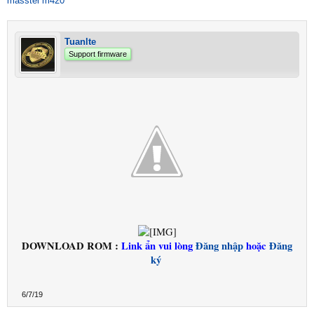
masstel m420
Tuanlte
Support firmware
DOWNLOAD ROM :
Link ẩn vui lòng
Đăng nhập
hoặc
Đăng
ký
6/7/19