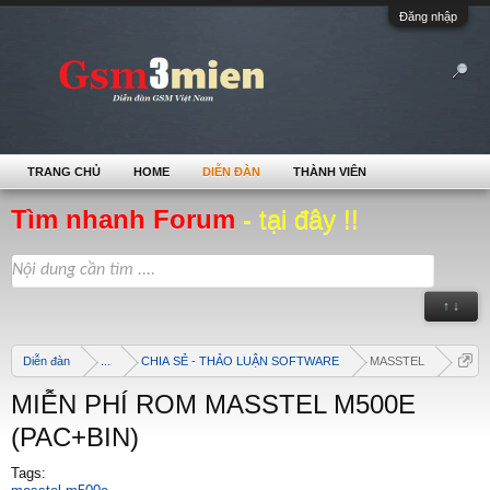
Đăng nhập
TRANG CHỦ
HOME
DIỄN ĐÀN
THÀNH VIÊN
Tìm nhanh Forum
- tại đây !!
↑ ↓
Diễn đàn
...
CHIA SẺ - THẢO LUẬN SOFTWARE
MASSTEL
MIỄN PHÍ ROM MASSTEL M500E
(PAC+BIN)
Tags: