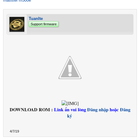
masstel m500e
Tuanlte
Support firmware
DOWNLOAD ROM :
Link ẩn vui lòng
Đăng nhập
hoặc
Đăng
ký
4/7/19