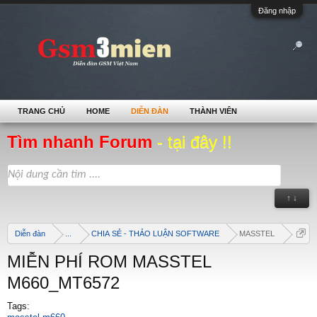
Đăng nhập
TRANG CHỦ
HOME
DIỄN ĐÀN
THÀNH VIÊN
Tìm nhanh Forum
- tại đây !!
↑ ↓
Diễn đàn
...
CHIA SẺ - THẢO LUẬN SOFTWARE
MASSTEL
MIỄN PHÍ ROM MASSTEL
M660_MT6572
Tags: