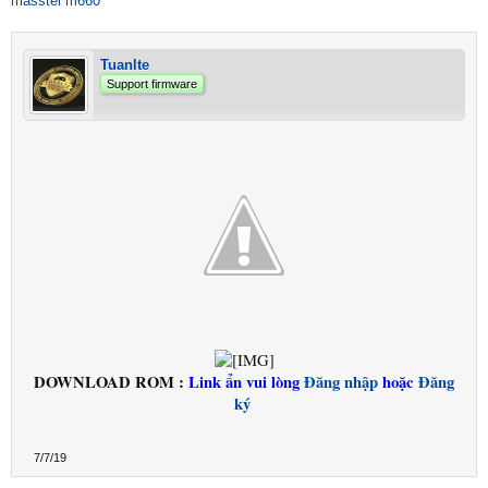
masstel m660
Tuanlte
Support firmware
DOWNLOAD ROM :
Link ẩn vui lòng
Đăng nhập
hoặc
Đăng
ký
7/7/19