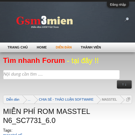
Đăng nhập
TRANG CHỦ
HOME
DIỄN ĐÀN
THÀNH VIÊN
Tìm nhanh Forum
- tại đây !!
↑ ↓
Diễn đàn
...
CHIA SẺ - THẢO LUẬN SOFTWARE
MASSTEL
MIỄN PHÍ ROM MASSTEL
N6_SC7731_6.0
Tags: