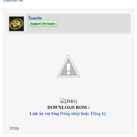
masstel n6
Tuanlte
Support firmware
DOWNLOAD ROM :
Link ẩn vui lòng
Đăng nhập
hoặc
Đăng ký
7/7/19