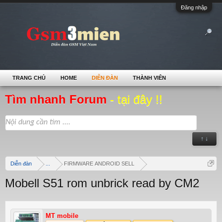
Đăng nhập
TRANG CHỦ
HOME
DIỄN ĐÀN
THÀNH VIÊN
Tìm nhanh Forum
- tại đây !!
↑ ↓
Diễn đàn
...
FIRMWARE ANDROID SELL
Mobell S51 rom unbrick read by CM2
MT mobile