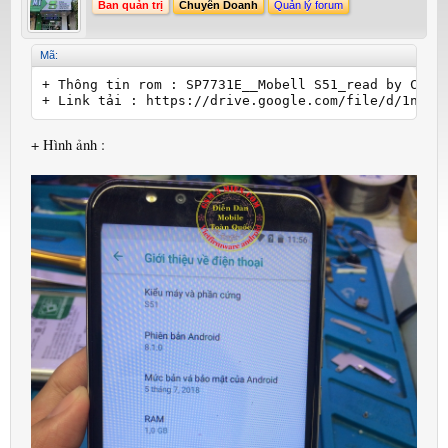
Ban quản trị
Chuyên Doanh
Quản lý forum
Mã:
+ Thông tin rom : SP7731E__Mobell S51_read by CM2_M
+ Hình ảnh :