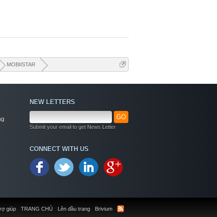
MOBIISTAR
NEW LETTERS
GO
ng
Submit your email to get News Letter
Welcome
CONNECT WITH US
+ Chào mừng bạn đến với diễn đàn thông tin
dịch vụ Việt Nam
+ Chúng tôi có tất cả các dịch vụ Online từ xa
qua Teamview - Active box , Dongle , Rom Test
chuẩn cứu máy - Và thông tin giải pháp phần
mềm miễn phí
rợ giúp
TRANG CHỦ
Lên đầu trang
Brivium