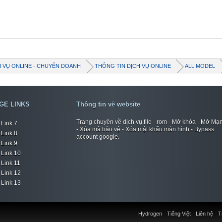
H VỤ ONLINE - CHUYÊN DOANH
THÔNG TIN DỊCH VỤ ONLINE
ALL MODEL
GE LINKS
Thông tin về website
Trang chuyên về dịch vụ,file - rom - Mở khóa - Mở Mạ
Link 7
- Xóa mã bảo vệ - Xóa mật khẩu màn hình - Bypass
Link 8
account google.
Link 9
Link 10
Link 11
Link 12
Link 13
Hydrogen
Tiếng Việt
Liên hệ
T