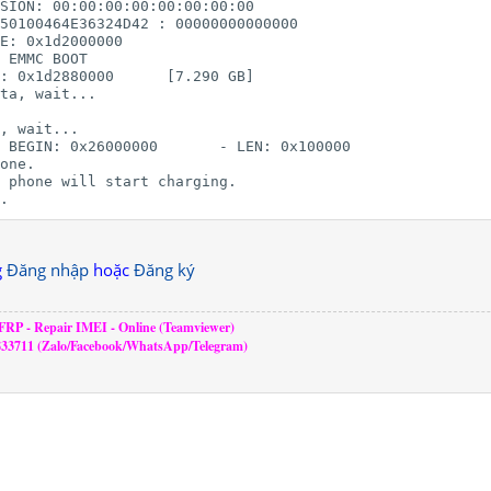
SION: 00:00:00:00:00:00:00:00

50100464E36324D42 : 00000000000000

E: 0x1d2000000     

 EMMC BOOT

: 0x1d2880000      [7.290 GB]

ta, wait...

, wait...

 BEGIN: 0x26000000       - LEN: 0x100000       

one.

 phone will start charging.

.
g
Đăng nhập
hoặc
Đăng ký
RP - Repair IMEI - Online (Teamviewer)
833711 (Zalo/Facebook/WhatsApp/Telegram)