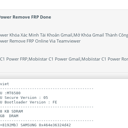
 Power Remove FRP Done
ower Khóa Xác Minh Tài Khoản Gmail,Mở Khóa Gmail Thành Côn
ower Remove FRP Online Via Teamviewer
r C1 Power FRP,Mobiistar C1 Power Gmail,Mobiistar C1 Power Ro
viet

-----------------------------------------

U :MT6580

U Secure Version : 05

U Bootloader Version : FE

-----------------------------------------

8 KB SDRAM

GB  DRAM

-----------------------------------------

+8192Mb) SAMSUNG 0x464e36324d42
