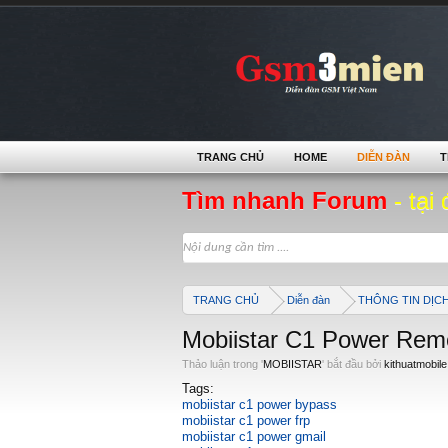
TRANG CHỦ
HOME
DIỄN ĐÀN
T
Tìm nhanh Forum
- tại 
TRANG CHỦ
Diễn đàn
THÔNG TIN DỊC
Mobiistar C1 Power Re
Thảo luận trong '
MOBIISTAR
' bắt đầu bởi
kithuatmobile
Tags:
mobiistar c1 power bypass
mobiistar c1 power frp
mobiistar c1 power gmail