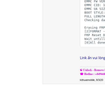
 EMMC FW VER
 EMMC CID: 1
 EMMC UA SIZ
 BOOT STYLE:
 FULL LENGTH
 Checking da
 Erasing FRP
 [2]FORMAT -
 FRP Reset D
 Wait untill
 [0]All done
Link ẩn vui lòn
☯ Unlock - Remove F
☎ Hotline : +84966
kithuatmobile
,
8/3/20