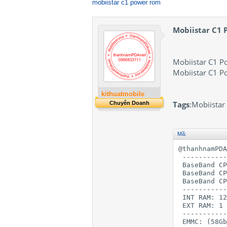
mobiistar c1 power rom
Mobiistar C1
Mobiistar C1 P
Mobiistar C1 P
kithuatmobile
Tags
:Mobiista
Chuyên Doanh
Mã:
@thanhnamPDA
 -----------
 BaseBand CP
 BaseBand CP
 BaseBand CP
 -----------
 INT RAM: 12
 EXT RAM: 1 
 -----------
 EMMC: (58Gb