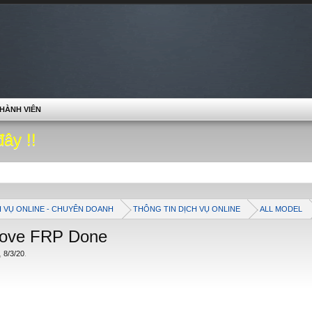
HÀNH VIÊN
đây !!
H VỤ ONLINE - CHUYÊN DOANH
THÔNG TIN DỊCH VỤ ONLINE
ALL MODEL
move FRP Done
,
8/3/20
.