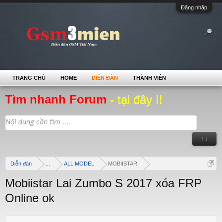
Đăng nhập
TRANG CHỦ
HOME
DIỄN ĐÀN
THÀNH VIÊN
Tìm nhanh Forum
- tại đây !!
↑ ↓
Diễn đàn
...
ALL MODEL
MOBIISTAR
Mobiistar Lai Zumbo S 2017 xóa FRP
Online ok