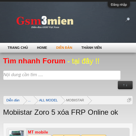
Đăng nhập
TRANG CHỦ
HOME
DIỄN ĐÀN
THÀNH VIÊN
Tìm nhanh Forum
- tại đây !!
↑ ↓
Diễn đàn
...
ALL MODEL
MOBIISTAR
Mobiistar Zoro 5 xóa FRP Online ok
MT mobile