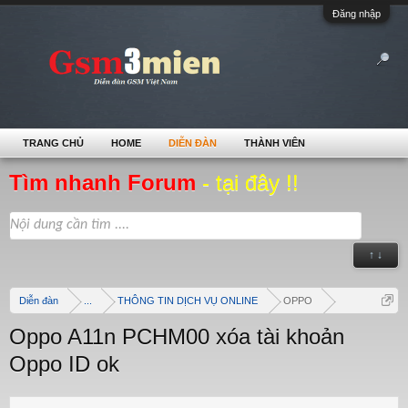
Đăng nhập
TRANG CHỦ
HOME
DIỄN ĐÀN
THÀNH VIÊN
Tìm nhanh Forum
- tại đây !!
↑ ↓
Diễn đàn
...
THÔNG TIN DỊCH VỤ ONLINE
OPPO
Oppo A11n PCHM00 xóa tài khoản
Oppo ID ok