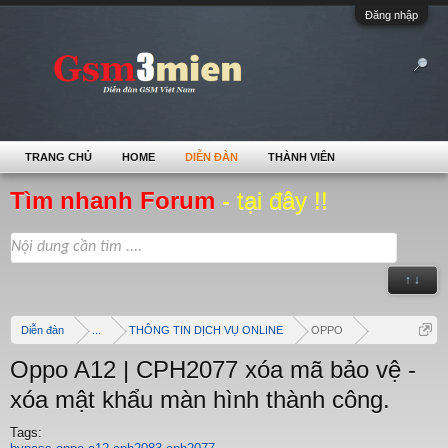
Đăng nhập
TRANG CHỦ
HOME
DIỄN ĐÀN
THÀNH VIÊN
Tìm nhanh Forum
- tại đây !!
↑ ↓
Diễn đàn
...
THÔNG TIN DỊCH VỤ ONLINE
OPPO
Oppo A12 | CPH2077 xóa mã bảo vệ -
xóa mật khẩu màn hình thành công.
Tags: