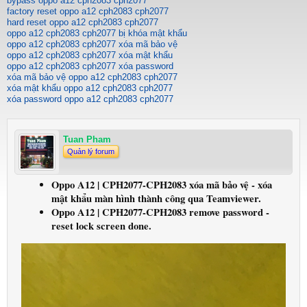
bypass oppo a12 cph2083 cph2077
factory reset oppo a12 cph2083 cph2077
hard reset oppo a12 cph2083 cph2077
oppo a12 cph2083 cph2077 bị khóa mật khẩu
oppo a12 cph2083 cph2077 xóa mã bảo vệ
oppo a12 cph2083 cph2077 xóa mật khẩu
oppo a12 cph2083 cph2077 xóa password
xóa mã bảo vệ oppo a12 cph2083 cph2077
xóa mật khẩu oppo a12 cph2083 cph2077
xóa password oppo a12 cph2083 cph2077
Tuan Pham
Quản lý forum
Oppo A12 | CPH2077-CPH2083 xóa mã bảo vệ - xóa
mật khẩu màn hình thành công qua Teamviewer.
Oppo A12 | CPH2077-CPH2083 remove password -
reset lock screen done.