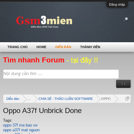
Đăng nhập
TRANG CHỦ
HOME
DIỄN ĐÀN
THÀNH VIÊN
Tìm nhanh Forum
- tại đây !!
↑ ↓
Diễn đàn
...
CHIA SẺ - THẢO LUẬN SOFTWARE
OPPO
Oppo A37f Unbrick Done
Tags:
oppo 37f ma bao ve
oppo a37f mat nguon