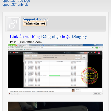
oppo a37f treo logo
oppo a37f unbrick
Support Android
Thành viên mới
Link ẩn vui lòng
Đăng nhập
hoặc
Đăng ký
-
- Pass : gsm3mien.com