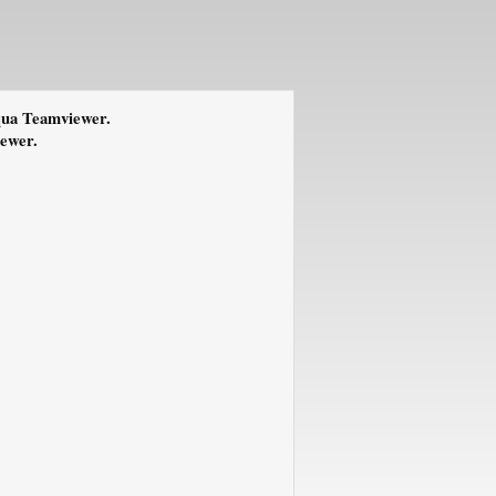
qua Teamviewer.
iewer.