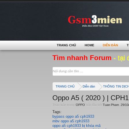
TRANG CHỦ
HOME
DIỄN ĐÀN
T
Tìm nhanh Forum
- tại 
TRANG CHỦ
Diễn đàn
THÔNG TIN DỊC
Oppo A5 ( 2020 ) | CPH1
Thảo luận trong '
OPPO
' bắt đầu bởi
Tuan Pham
,
29/10
Tags:
bypass oppo a5 cph1933
mbv oppo a5 cph1933
oppo a5 cph1933 bị khóa mã