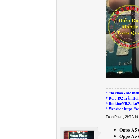
* Mở khóa - Mở mạn
* ĐC : 192 Trần Hư
* HotLine/FB/ZaLo/
* Website : https:
Tuan Pham
,
29/10/19
Oppo A5 (
Oppo A5 (