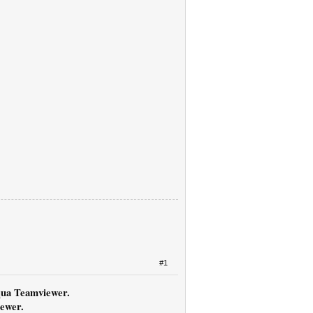
#1
qua Teamviewer.
iewer.