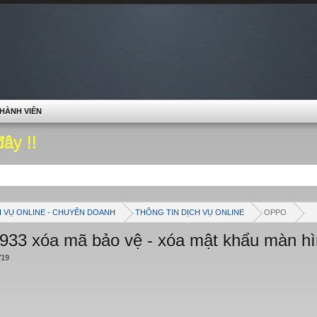
HÀNH VIÊN
đây !!
H VỤ ONLINE - CHUYÊN DOANH
THÔNG TIN DỊCH VỤ ONLINE
OPPO
933 xóa mã bảo vệ - xóa mật khẩu màn hì
/19
.