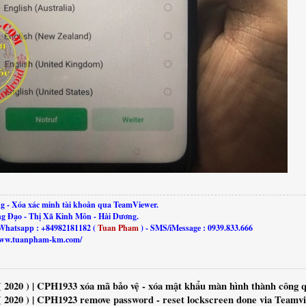
g - Xóa xác minh tài khoản qua TeamViewer.
ng Đạo - Thị Xã Kinh Môn - Hải Dương.
Whatsapp : +84982181182 (
Tuan Pham
) - SMS/iMessage : 0939.833.666
//www.tuanpham-km.com/
 2020 ) | CPH1933 xóa mã bảo vệ - xóa mật khẩu màn hình thành công 
 2020 ) | CPH1923 remove password - reset lockscreen done via Teamv