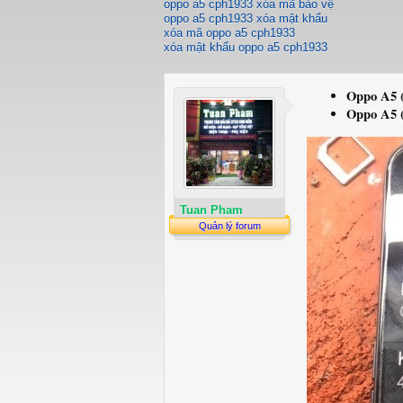
oppo a5 cph1933 xóa mã bảo vệ
oppo a5 cph1933 xóa mật khẩu
xóa mã oppo a5 cph1933
xóa mật khẩu oppo a5 cph1933
Oppo A5 (
Oppo A5 (
Tuan Pham
Quản lý forum