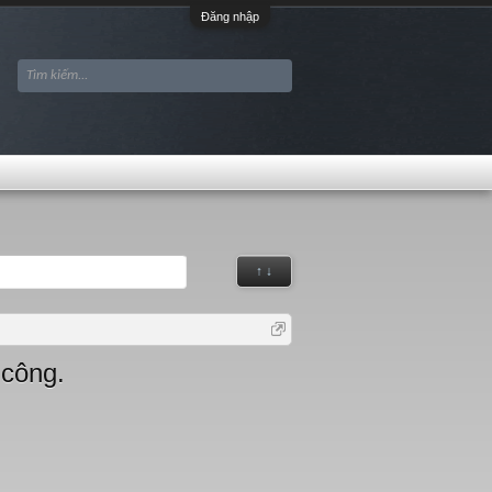
Đăng nhập
↑ ↓
 công.