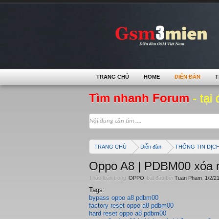
TRANG CHỦ
HOME
DIỄN ĐÀN
T
Tìm nhanh Forum
- tại 
TRANG CHỦ
Diễn đàn
THÔNG TIN DỊC
Oppo A8 | PDBM00 xóa m
Thảo luận trong '
OPPO
' bắt đầu bởi
Tuan Pham
,
1/2/2
Tags:
bypass oppo a8 pdbm00
factory reset oppo a8 pdbm00
hard reset oppo a8 pdbm00