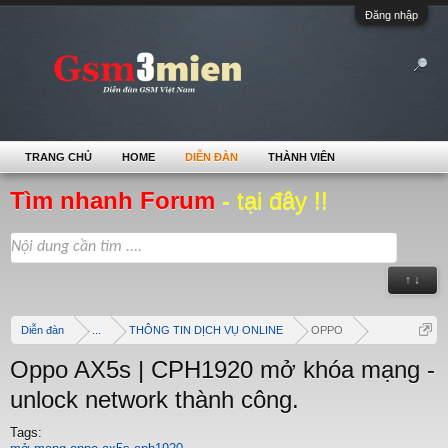
Đăng nhập
TRANG CHỦ
HOME
DIỄN ĐÀN
THÀNH VIÊN
Tìm nhanh Forum
- tại đây !!
↑ ↓
Diễn đàn
...
THÔNG TIN DỊCH VỤ ONLINE
OPPO
Oppo AX5s | CPH1920 mở khóa mạng -
unlock network thành công.
Tags: