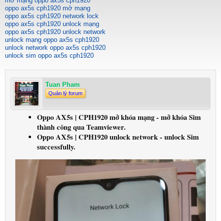
mở mạng oppo ax5s cph1920
oppo ax5s cph1920 mở mạng
oppo ax5s cph1920 network lock
oppo ax5s cph1920 unlock mạng
oppo ax5s cph1920 unlock network
unlock mạng oppo ax5s cph1920
unlock network oppo ax5s cph1920
unlock sim oppo ax5s cph1920
Tuan Pham
Quản lý forum
Oppo AX5s | CPH1920 mở khóa mạng - mở khóa Sim
thành công qua Teamviewer.
Oppo AX5s | CPH1920 unlock network - unlock Sim
successfully.