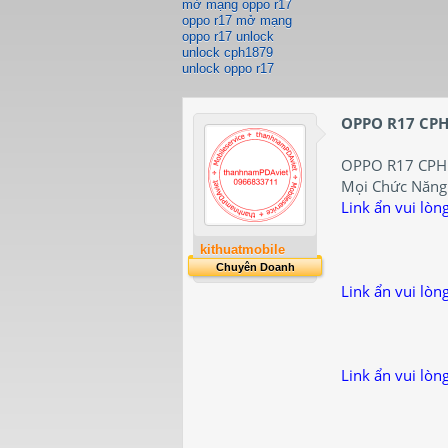
mở mạng oppo r17
oppo r17 mở mạng
oppo r17 unlock
unlock cph1879
unlock oppo r17
OPPO R17 CPH
OPPO R17 CPH
Mọi Chức Năng 
Link ẩn vui lòn
kithuatmobile
Chuyên Doanh
Link ẩn vui lòn
Link ẩn vui lòn