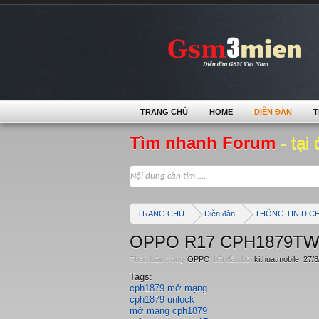
TRANG CHỦ
HOME
DIỄN ĐÀN
T
Tìm nhanh Forum
- tại 
TRANG CHỦ
Diễn đàn
THÔNG TIN DỊC
OPPO R17 CPH1879TW_1
Thảo luận trong '
OPPO
' bắt đầu bởi
kithuatmobile
,
27/8
Tags:
cph1879 mở mạng
cph1879 unlock
mở mạng cph1879