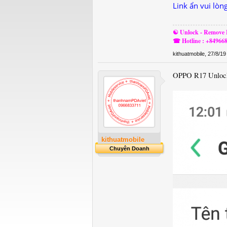
Link ẩn vui lòn
☯ Unlock - Remove F
☎ Hotline : +84966
kithuatmobile
,
27/8/19
OPPO R17 Unloc
kithuatmobile
Chuyên Doanh