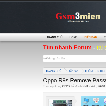
TRANG CHỦ
HOME
DIỄN ĐÀN
T
Tìm nhanh Forum
- tại 
TRANG CHỦ
Diễn đàn
THÔNG TIN DỊC
Oppo R9s Remove Passw
Thảo luận trong '
OPPO
' bắt đầu bởi
MT mobile
,
2/4/18
.