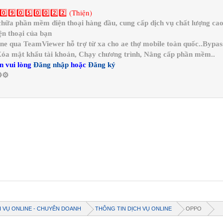
0️⃣9️⃣0️⃣5️⃣0️⃣0️⃣2️⃣2️⃣ (Thiện)
a phần mềm điện thoại hàng đầu, cung cấp dịch vụ chất lượng cao 
n thoại của bạn
ine qua TeamViewer hỗ trợ từ xa cho ae thợ mobile toàn quốc..Bypa
 Xóa mật khẩu tài khoản, Chạy chương trình, Nâng cấp phần mềm..
n vui lòng
Đăng nhập
hoặc
Đăng ký
️⚙️
H VỤ ONLINE - CHUYÊN DOANH
THÔNG TIN DỊCH VỤ ONLINE
OPPO