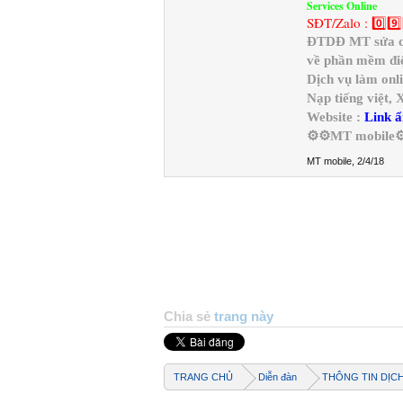
Services Online
SĐT/Zalo : 0️⃣9️⃣
ĐTDĐ MT sửa chữ
về phần mềm điệ
Dịch vụ làm onl
Nạp tiếng việt,
Website :
Link ẩ
⚙️⚙️MT mobile⚙
MT mobile
,
2/4/18
Chia sẻ
trang này
TRANG CHỦ
Diễn đàn
THÔNG TIN DỊC