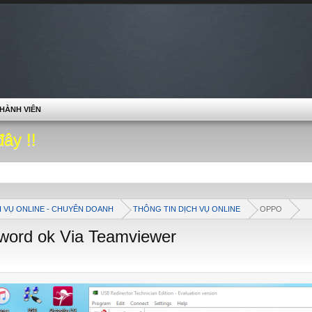
HÀNH VIÊN
đây !!
H VỤ ONLINE - CHUYÊN DOANH
THÔNG TIN DỊCH VỤ ONLINE
OPPO
ord ok Via Teamviewer