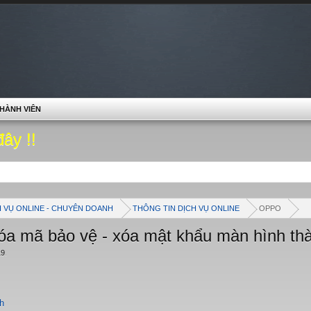
HÀNH VIÊN
đây !!
H VỤ ONLINE - CHUYÊN DOANH
THÔNG TIN DỊCH VỤ ONLINE
OPPO
a mã bảo vệ - xóa mật khẩu màn hình th
19
.
h