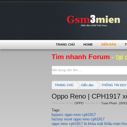
TRANG CHỦ
HOME
DIỄN ĐÀN
T
Tìm nhanh Forum
- tại 
TRANG CHỦ
Diễn đàn
THÔNG TIN DỊC
Oppo Reno | CPH1917 xó
Thảo luận trong '
OPPO
' bắt đầu bởi
Tuan Pham
,
29/9/
Tags:
bypass oppo reno cph1917
factory reset oppo reno cph1917
oppo reno cph1917 bị khóa mật khẩu màn hìn