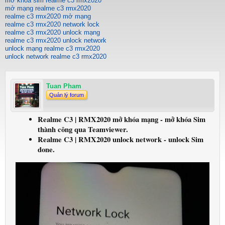
mở khóa sim realme c3 rmx2020
mở mạng realme c3 rmx2020
realme c3 rmx2020 mở mạng
realme c3 rmx2020 network lock
realme c3 rmx2020 unlock mạng
realme c3 rmx2020 unlock network
unlock mạng realme c3 rmx2020
unlock network realme c3 rmx2020
Tuan Pham
Quản lý forum
Realme C3 | RMX2020 mở khóa mạng - mở khóa Sim
thành công qua Teamviewer.
Realme C3 | RMX2020 unlock network - unlock Sim
done.