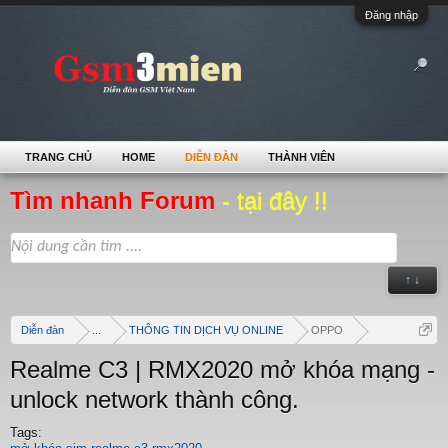
Đăng nhập
TRANG CHỦ
HOME
DIỄN ĐÀN
THÀNH VIÊN
Tìm nhanh Forum
- tại đây !!
↑ ↓
Diễn đàn
...
THÔNG TIN DỊCH VỤ ONLINE
OPPO
Realme C3 | RMX2020 mở khóa mạng -
unlock network thành công.
Tags: