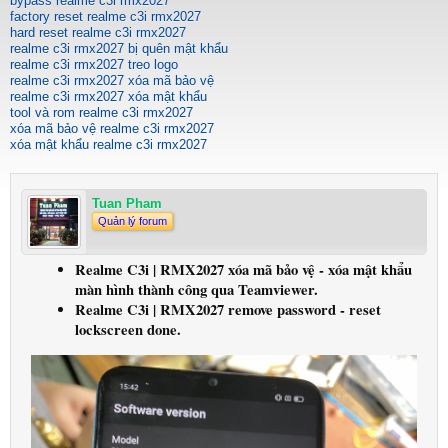
bypass realme c3i rmx2027
factory reset realme c3i rmx2027
hard reset realme c3i rmx2027
realme c3i rmx2027 bị quên mật khẩu
realme c3i rmx2027 treo logo
realme c3i rmx2027 xóa mã bảo vệ
realme c3i rmx2027 xóa mật khẩu
tool và rom realme c3i rmx2027
xóa mã bảo vệ realme c3i rmx2027
xóa mật khẩu realme c3i rmx2027
Tuan Pham
Quản lý forum
Realme C3i | RMX2027 xóa mã bảo vệ - xóa mật khẩu
màn hình thành công qua Teamviewer.
Realme C3i | RMX2027 remove password - reset
lockscreen done.