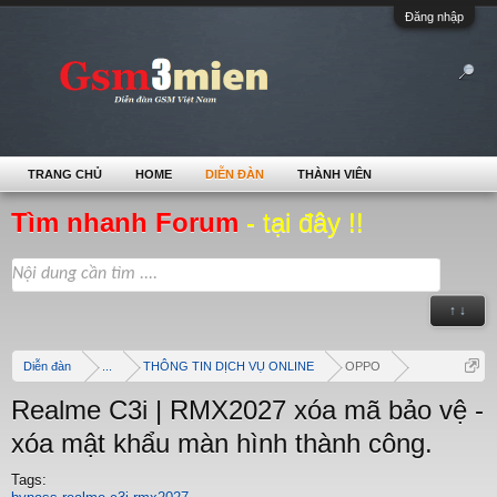
Đăng nhập
TRANG CHỦ
HOME
DIỄN ĐÀN
THÀNH VIÊN
Tìm nhanh Forum
- tại đây !!
↑ ↓
Diễn đàn
...
THÔNG TIN DỊCH VỤ ONLINE
OPPO
Realme C3i | RMX2027 xóa mã bảo vệ -
xóa mật khẩu màn hình thành công.
Tags: