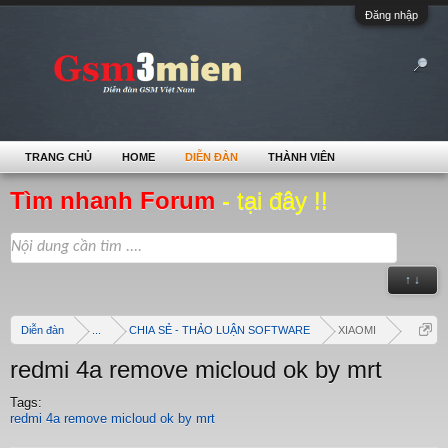
Đăng nhập
TRANG CHỦ
HOME
DIỄN ĐÀN
THÀNH VIÊN
Tìm nhanh Forum
- tại đây !!
↑ ↓
Diễn đàn
...
CHIA SẺ - THẢO LUẬN SOFTWARE
XIAOMI
redmi 4a remove micloud ok by mrt
Tags:
redmi 4a remove micloud ok by mrt