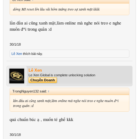
dòng MI reset lên lâu vãi hôm tưởng treo sợ xanh mặt kkkk
lần đầu ai cũng xanh mặt,làm online mà nghe nói treo e nghe
muốn đ*i trong quần :d
30/1/18
Lê Xen
thích bài này.
Lê Xen
Le Xen Global is complete unlocking solution
Chuyên Doanh
TrongNguyen132 said:
↑
lần đầu ai cũng xanh mặt,làm online mà nghe nói treo e nghe muốn đ*i
trong quần :d
quá chuẩn bác ạ , muốn té ghế kkk
30/1/18