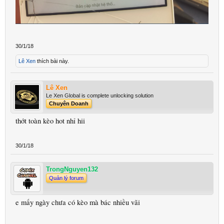
30/1/18
Lê Xen
thích bài này.
Lê Xen
Le Xen Global is complete unlocking solution
Chuyên Doanh
thớt toàn kèo hot nhỉ hii
30/1/18
TrongNguyen132
Quản lý forum
e mấy ngày chưa có kèo mà bác nhiều vãi