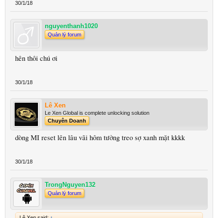
30/1/18
nguyenthanh1020
Quản lý forum
hên thôi chú ơi
30/1/18
Lê Xen
Le Xen Global is complete unlocking solution
Chuyên Doanh
dòng MI reset lên lâu vãi hôm tưởng treo sợ xanh mặt kkkk
30/1/18
TrongNguyen132
Quản lý forum
Lê Xen said:
↑