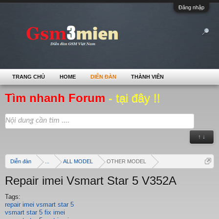
Đăng nhập
TRANG CHỦ
HOME
DIỄN ĐÀN
THÀNH VIÊN
Tìm nhanh Forum
- tại đây !!
↑ ↓
Diễn đàn
...
ALL MODEL
OTHER MODEL
Repair imei Vsmart Star 5 V352A
Tags:
repair imei vsmart star 5
vsmart star 5 fix imei