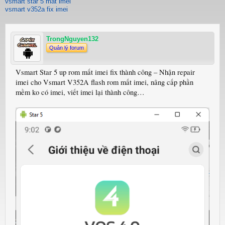
vsmart star 5 mat imei
vsmart v352a fix imei
TrongNguyen132
Quản lý forum
Vsmart Star 5 up rom mất imei fix thành công – Nhận repair
imei cho Vsmart V352A flash rom mất imei, nâng cấp phần
mềm ko có imei, viết imei lại thành công…