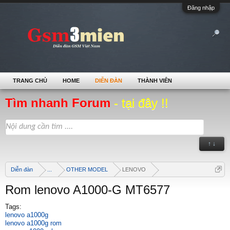
Đăng nhập
TRANG CHỦ
HOME
DIỄN ĐÀN
THÀNH VIÊN
Tìm nhanh Forum
- tại đây !!
↑ ↓
Diễn đàn
...
OTHER MODEL
LENOVO
Rom lenovo A1000-G MT6577
Tags:
lenovo a1000g
lenovo a1000g rom