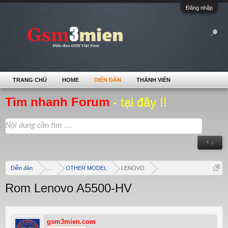
Đăng nhập
TRANG CHỦ
HOME
DIỄN ĐÀN
THÀNH VIÊN
Tìm nhanh Forum
- tại đây !!
↑ ↓
Diễn đàn
...
OTHER MODEL
LENOVO
Rom Lenovo A5500-HV
gsm3mien.com