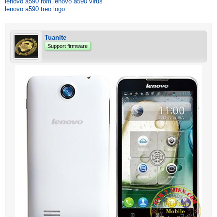
lenovo a590 rom.lenovo a590 virus
lenovo a590 treo logo
Tuanlte
Support firmware