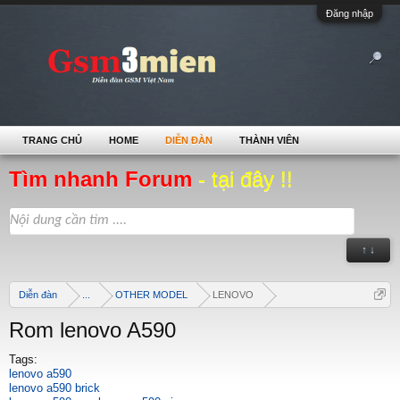
Đăng nhập
TRANG CHỦ
HOME
DIỄN ĐÀN
THÀNH VIÊN
Tìm nhanh Forum
- tại đây !!
↑ ↓
Diễn đàn
...
OTHER MODEL
LENOVO
Rom lenovo A590
Tags:
lenovo a590
lenovo a590 brick